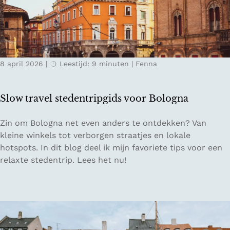
d
&
o
j
L
l
e
i
t
i
g
m
n
u
ü
8 april 2026
|
Leestijd: 9 minuten
|
Fenna
d
r
h
e
i
l
E
ë
e
Slow travel stedentripgids voor Bologna
i
f
S
Zin om Bologna net even anders te ontdekken? Van
e
l
kleine winkels tot verborgen straatjes en lokale
l
o
hotspots. In dit blog deel ik mijn favoriete tips voor een
i
w
relaxte stedentrip. Lees het nu!
n
t
D
r
u
a
i
v
t
e
s