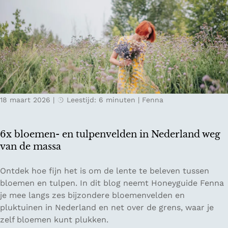
r
B
e
o
e
l
n
o
s
g
t
n
e
a
d
18 maart 2026
|
Leestijd: 6 minuten
|
Fenna
e
n
t
6x bloemen- en tulpenvelden in Nederland weg
r
van de massa
i
p
6
Ontdek hoe fijn het is om de lente te beleven tussen
v
x
bloemen en tulpen. In dit blog neemt Honeyguide Fenna
a
b
je mee langs zes bijzondere bloemenvelden en
n
l
pluktuinen in Nederland en net over de grens, waar je
7
o
zelf bloemen kunt plukken.
2