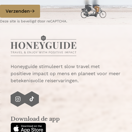
e
n
w
m
p
d
Verzenden
i
a
a
e
n
s
g
p
Deze site is beveiligd door reCAPTCHA.
t
s
i
a
e
a
n
g
r
a
i
s
n
p
a
o
Honeyguide stimuleert slow travel met
r
positieve impact op mens en planeet voor meer
t
betekenisvolle reiservaringen.
i
n
L
I
T
e
n
i
s
s
k
G
Download de app
t
T
e
a
o
t