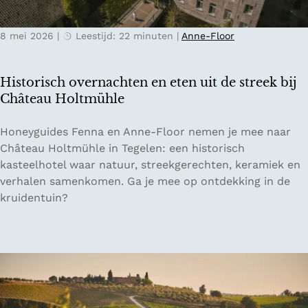
o
e
p
l
a
8 mei 2026
|
Leestijd: 22 minuten
|
Anne-Floor
s
v
:
o
O
Historisch overnachten en eten uit de streek bij
n
n
Château Holtmühle
t
t
u
d
H
Honeyguides Fenna en Anne-Floor nemen je mee naar
u
e
i
Château Holtmühle in Tegelen: een historisch
r
k
s
kasteelhotel waar natuur, streekgerechten, keramiek en
i
Z
t
verhalen samenkomen. Ga je mee op ontdekking in de
n
w
o
kruidentuin?
N
i
r
o
t
i
o
s
s
r
e
c
d
r
h
-
l
o
P
a