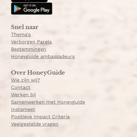
g
k
s
r
&
a
C
Snel naar
m
h
Thema's
â
Verborgen Parels
t
Bestemmingen
e
Honeyguide ambassadeurs
l
Over HoneyGuide
Wie zijn wij?
Contact
Werken bij
Samenwerken met Honeyguide
Instameet
Positieve Impact Criteria
Veelgestelde vragen