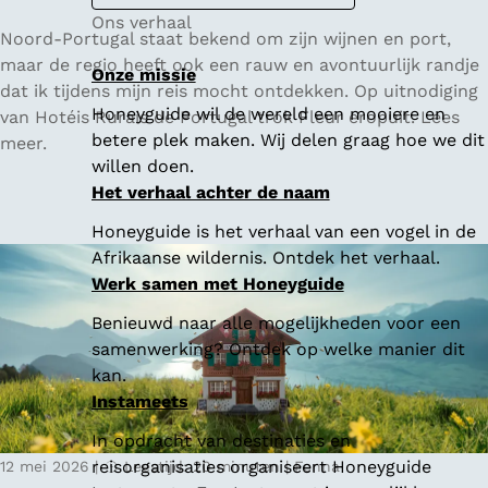
Ons verhaal
V
Noord-Portugal staat bekend om zijn wijnen en port,
i
maar de regio heeft ook een rauw en avontuurlijk randje
Onze missie
n
dat ik tijdens mijn reis mocht ontdekken. Op uitnodiging
Honeyguide wil de wereld een mooiere en
h
van Hotéis Rurais de Portugal trok Fleur eropuit. Lees
betere plek maken. Wij delen graag hoe we dit
o
meer.
willen doen.
V
Het verhaal achter de naam
e
r
Honeyguide is het verhaal van een vogel in de
d
Afrikaanse wildernis. Ontdek het verhaal.
e
Werk samen met Honeyguide
,
Benieuwd naar alle mogelijkheden voor een
g
samenwerking? Ontdek op welke manier dit
r
kan.
o
Instameets
e
n
In opdracht van destinaties en
e
reisorganisaties organiseert Honeyguide
12 mei 2026
|
Leestijd: 20 minuten
|
Fenna
v