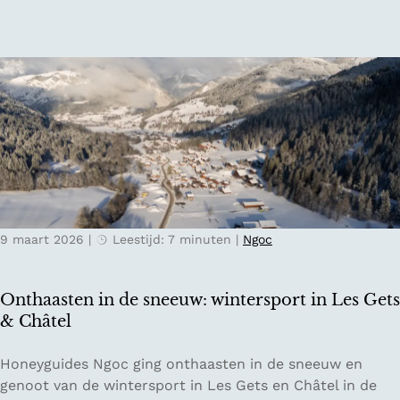
e
u
m
u
e
r
n
i
-
n
e
K
n
o
t
p
u
e
l
n
p
h
9 maart 2026
|
Leestijd: 7 minuten
|
Ngoc
e
a
n
g
v
e
Onthaasten in de sneeuw: wintersport in Les Gets
e
n
& Châtel
l
d
O
Honeyguides Ngoc ging onthaasten in de sneeuw en
e
n
genoot van de wintersport in Les Gets en Châtel in de
n