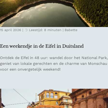
p
d
c
a
e
a
r
s
m
e
t
p
l
r
a
15 april 2026
|
Leestijd: 8 minuten
|
Babette
s
e
g
t
e
n
u
k
e
Een weekendje in de Eifel in Duitsland
s
b
s
i
E
Ontdek de Eifel in 48 uur: wandel door het National Park,
e
j
e
geniet van lokale gerechten en de charme van Monschau
n
C
n
voor een onvergetelijk weekend!
T
h
w
o
â
e
s
t
e
c
e
k
a
a
e
n
u
n
e
H