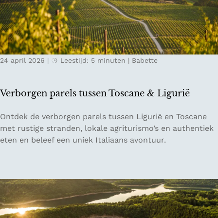
v
o
n
e
r
d
r
t
m
n
u
e
a
g
t
24 april 2026
|
Leestijd: 5 minuten
|
Babette
c
a
d
h
l
e
t
B
Verborgen parels tussen Toscane & Ligurië
e
e
n
e
V
Ontdek de verborgen parels tussen Ligurië en Toscane
e
s
e
met rustige stranden, lokale agriturismo’s en authentiek
n
&
r
eten en beleef een uniek Italiaans avontuur.
e
F
b
t
r
o
e
i
r
n
e
g
u
n
e
i
d
n
t
s