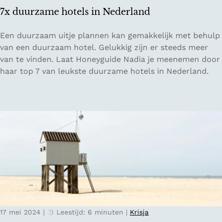
h
7x duurzame hotels in Nederland
t
d
7
Een duurzaam uitje plannen kan gemakkelijk met behulp
o
x
van een duurzaam hotel. Gelukkig zijn er steeds meer
o
d
van te vinden. Laat Honeyguide Nadia je meenemen door
r
u
haar top 7 van leukste duurzame hotels in Nederland.
H
u
a
r
a
z
r
a
l
m
e
e
m
h
o
t
e
l
17 mei 2024
|
Leestijd: 6 minuten
|
Krisja
s