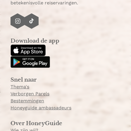
betekenisvolle reiservaringen.
I
T
n
i
s
k
Download de app
t
T
a
o
g
k
r
a
Snel naar
m
Thema's
Verborgen Parels
Bestemmingen
Honeyguide ambassadeurs
Over HoneyGuide
Wie zijn wij?