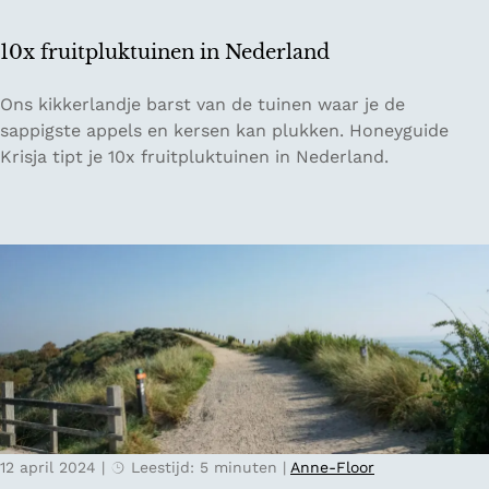
n
r
t
p
10x fruitpluktuinen in Nederland
s
a
i
d
1
Ons kikkerlandje barst van de tuinen waar je de
n
0
sappigste appels en kersen kan plukken. Honeyguide
T
x
Krisja tipt je 10x fruitpluktuinen in Nederland.
i
f
l
r
b
u
u
i
r
t
g
p
l
u
k
t
u
12 april 2024
|
Leestijd: 5 minuten
|
Anne-Floor
i