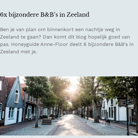
n
e
6x bijzondere B&B’s in Zeeland
n
i
6
Ben je van plan om binnenkort een nachtje weg in
n
x
Zeeland te gaan? Dan komt dit blog hopelijk goed van
N
b
pas. Honeyguide Anne-Floor deelt 6 bijzondere B&B's in
e
i
Zeeland met je.
d
j
e
z
r
o
l
n
a
d
n
e
d
r
e
B
&
B