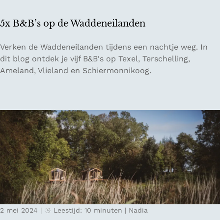
i
n
5x B&B’s op de Waddeneilanden
N
e
5
Verken de Waddeneilanden tijdens een nachtje weg. In
d
x
dit blog ontdek je vijf B&B's op Texel, Terschelling,
e
B
Ameland, Vlieland en Schiermonnikoog.
r
&
l
B
a
’
n
s
d
o
p
d
e
W
a
d
2 mei 2024
|
Leestijd: 10 minuten
|
Nadia
d