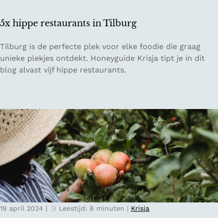
l
e
5x hippe restaurants in Tilburg
k
j
5
Tilburg is de perfecte plek voor elke foodie die graag
e
x
unieke plekjes ontdekt. Honeyguide Krisja tipt je in dit
s
h
blog alvast vijf hippe restaurants.
l
i
a
p
n
p
g
e
s
r
h
e
e
s
t
t
P
a
i
u
e
r
t
19 april 2024
|
Leestijd: 8 minuten
|
Krisja
a
e