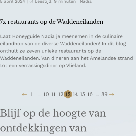
5 april 2024
|
Leestijd: 9 minuten
|
Nadia
’
s
i
7x restaurants op de Waddeneilanden
n
Z
7
Laat Honeyguide Nadia je meenemen in de culinaire
e
x
eilandhop van de diverse Waddeneilanden! In dit blog
e
r
onthult ze zeven unieke restaurants op de
l
e
Waddeneilanden. Van dineren aan het Amelandse strand
a
s
tot een verrassingsdiner op Vlieland.
n
t
d
a
u
1
…
10
11
12
13
14
15
16
…
39
r
G
G
G
G
G
H
G
G
G
G
G
a
a
a
a
a
a
u
a
a
a
a
a
n
Blijf op de hoogte van
n
n
n
n
n
i
n
n
n
n
n
t
a
a
a
a
a
d
a
a
a
a
a
s
ontdekkingen van
a
a
a
a
a
i
a
a
a
a
a
o
r
r
r
r
r
g
r
r
r
r
r