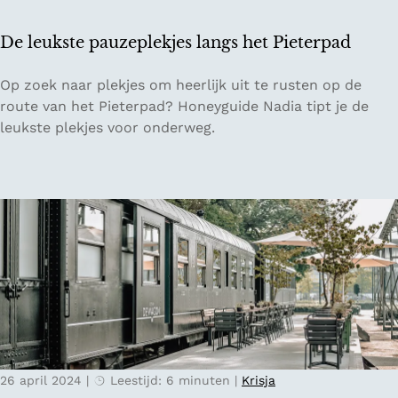
e
n
De leukste pauzeplekjes langs het Pieterpad
e
i
D
Op zoek naar plekjes om heerlijk uit te rusten op de
l
e
route van het Pieterpad? Honeyguide Nadia tipt je de
a
l
leukste plekjes voor onderweg.
n
e
d
u
e
k
n
s
t
e
p
a
u
z
e
26 april 2024
|
Leestijd: 6 minuten
|
Krisja
p