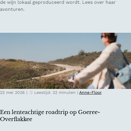
u
de wijn lokaal geproduceerd wordt. Lees over haar
v
x
n
avonturen.
o
i
s
o
n
t
r
O
v
V
o
a
a
s
n
l
t
h
e
e
e
n
n
t
c
r
v
i
i
e
a
j
r
k
22 mei 2026
|
Leestijd: 22 minuten
|
Anne-Floor
t
m
r
i
a
j
Een lenteachtige roadtrip op Goeree-
g
n
Overflakkee
e
a
n