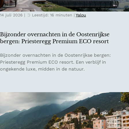
o
t
r
e
t
14 juli 2026
|
Leestijd: 16 minuten
|
Yalou
r
t
s
o
b
Bijzonder overnachten in de Oostenrijkse
t
u
bergen: Priesteregg Premium ECO resort
a
r
a
g
B
Bijzonder overnachten in de Oostenrijkse bergen:
r
i
i
Priesteregg Premium ECO resort. Een verblijf in
d
s
j
ongekende luxe, midden in de natuur.
b
d
z
e
e
o
i
i
n
e
d
d
n
e
e
a
r
l
o
e
v
p