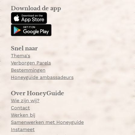
s
k
a
Download de app
t
T
k
a
o
k
g
k
e
r
e
a
Snel naar
m
Thema's
Verborgen Parels
Bestemmingen
Honeyguide ambassadeurs
Over HoneyGuide
Wie zijn wij?
Contact
Werken bij
Samenwerken met Honeyguide
Instameet