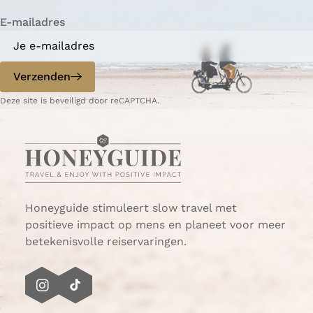
i
n
n
n
n
n
n
n
l
t
n
a
a
a
a
a
a
a
g
E-mailadres
r
a
e
i
n
p
d
Verzenden
o
e
p
p
Deze site is beveiligd door reCAPTCHA.
G
a
o
g
e
i
r
n
e
a
e
Honeyguide stimuleert slow travel met
-
positieve impact op mens en planeet voor meer
O
betekenisvolle reiservaringen.
v
e
r
I
T
f
n
i
l