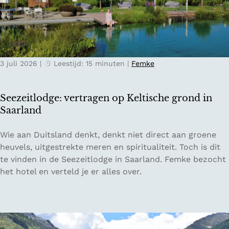
T
r
n
i
i
n
c
j
a
i
k
j
n
s
a
3 juli 2026
|
Leestijd: 15 minuten
|
Femke
o
e
a
:
b
r
h
e
o
Seezeitlodge: vertragen op Keltische grond in
e
r
p
Saarland
t
g
d
z
e
e
S
Wie aan Duitsland denkt, denkt niet direct aan groene
o
n
V
e
heuvels, uitgestrekte meren en spiritualiteit. Toch is dit
n
:
e
e
te vinden in de Seezeitlodge in Saarland. Femke bezocht
n
P
l
z
het hotel en verteld je er alles over.
i
r
u
e
g
i
w
i
e
e
e
t
z
s
l
u
t