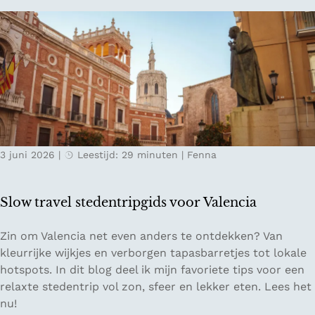
o
g
t
r
e
i
t
n
s
o
c
ff
h
l
e
i
g
n
r
e
o
3 juni 2026
|
Leestijd: 29 minuten
|
Fenna
i
n
n
d
L
i
Slow travel stedentripgids voor Valencia
e
n
s
S
S
Zin om Valencia net even anders te ontdekken? Van
a
a
l
kleurrijke wijkjes en verborgen tapasbarretjes tot lokale
c
a
o
hotspots. In dit blog deel ik mijn favoriete tips voor een
h
r
w
relaxte stedentrip vol zon, sfeer en lekker eten. Lees het
t
l
t
nu!
a
a