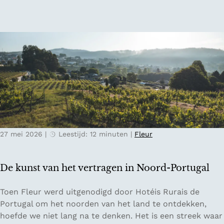
r
l
n
a
:
d
v
h
e
o
l
e
s
e
t
e
e
n
d
d
e
i
n
g
27 mei 2026
|
Leestijd: 12 minuten
|
Fleur
t
i
r
t
i
a
De kunst van het vertragen in Noord-Portugal
p
l
g
d
D
Toen Fleur werd uitgenodigd door Hotéis Rurais de
i
e
e
Portugal om het noorden van het land te ontdekken,
d
t
k
hoefde we niet lang na te denken. Het is een streek waar
s
o