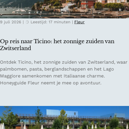
e
l
r
e
n
k
9 juli 2026
|
Leestijd: 17 minuten
|
Fleur
a
v
c
o
h
o
Op reis naar Ticino: het zonnige zuiden van
t
r
Zwitserland
e
e
n
e
O
Ontdek Ticino, het zonnige zuiden van Zwitserland, waar
i
n
p
palmbomen, pasta, berglandschappen en het Lago
n
o
r
Maggiore samenkomen met Italiaanse charme.
d
n
e
Honeyguide Fleur neemt je mee op avontuur.
e
t
i
O
s
s
o
p
n
s
a
a
t
n
a
e
n
r
n
e