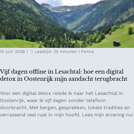
o
i
e
d
d
r
g
e
e
e
n
g
:
v
g
v
a
P
e
n
r
10 juni 2026
|
Leestijd: 35 minuten
|
Fenna
r
Z
e
t
w
m
r
i
i
Vijf dagen offline in Lesachtal: hoe een digital
a
t
u
detox in Oostenrijk mijn aandacht terugbracht
g
s
m
e
e
E
V
Voor een digital detox reisde ik naar het Lesachtal in
n
r
C
i
Oostenrijk, waar ik vijf dagen zonder telefoon
o
l
O
j
doorbracht. Met bergen, gesprekken, lokale tradities en
p
a
r
f
verrassend veel rust in mijn hoofd. Lees mijn ervaring nu!
K
n
e
d
e
d
s
a
l