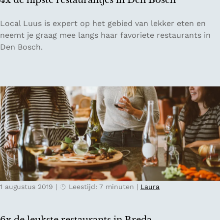
4x de hipste restaurantjes in Den Bosch
a
n
4
Local Luus is expert op het gebied van lekker eten en
V
x
neemt je graag mee langs haar favoriete restaurants in
i
d
Den Bosch.
n
e
c
h
e
i
n
p
t
s
v
t
a
e
n
r
G
e
o
s
g
t
h
1 augustus 2019
|
Leestijd: 7 minuten
|
Laura
a
u
r