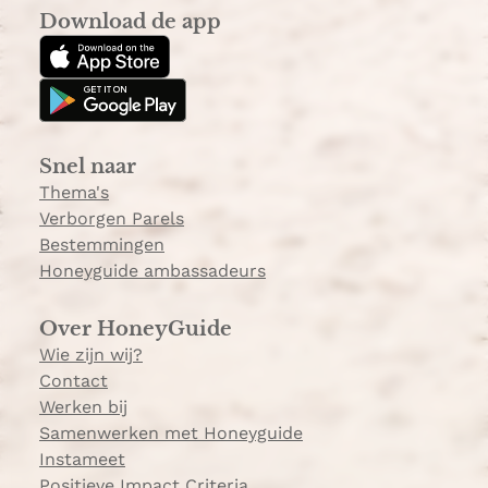
s
k
Download de app
t
T
a
o
g
k
r
a
Snel naar
m
Thema's
Verborgen Parels
Bestemmingen
Honeyguide ambassadeurs
Over HoneyGuide
Wie zijn wij?
Contact
Werken bij
Samenwerken met Honeyguide
Instameet
Positieve Impact Criteria