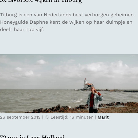
5x favoriete wijken in Tilburg
t
s
5
Tilburg is een van Nederlands best verborgen geheimen.
i
x
Honeyguide Daphne kent de wijken op haar duimpje en
n
f
deelt haar top vijf.
A
a
m
v
e
o
r
r
s
i
f
e
o
t
o
e
r
w
t
i
j
26 september 2019
|
Leestijd: 16 minuten
|
Marit
k
e
n