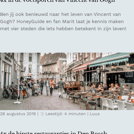
4x in de voetsporen van Vincent van Gogh
d
4
Ben jij ook benieuwd naar het leven van Vincent van
x
Gogh? HoneyGuide en fan Marit laat je kennis maken
i
met vier steden die iets hebben betekent in zijn leven!
n
d
e
v
o
e
t
s
p
o
r
28 augustus 2019
|
Leestijd: 4 minuten
|
Luus
e
n
v