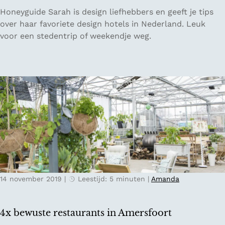
o
1
Honeyguide Sarah is design liefhebbers en geeft je tips
p
1
over haar favoriete design hotels in Nederland. Leuk
d
x
voor een stedentrip of weekendje weg.
e
b
U
i
t
j
r
z
e
o
c
n
h
d
t
e
s
r
e
e
H
d
e
14 november 2019
|
Leestijd: 5 minuten
|
Amanda
e
u
s
v
i
e
4x bewuste restaurants in Amersfoort
g
l