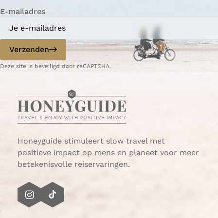
r
i
a
a
a
a
a
a
n
a
g
E-mailadres
a
g
a
e
n
e
n
t
p
d
Verzenden
s
a
e
i
g
p
Deze site is beveiligd door reCAPTCHA.
n
i
a
B
n
g
r
a
i
e
n
d
a
a
Honeyguide stimuleert slow travel met
positieve impact op mens en planeet voor meer
betekenisvolle reiservaringen.
I
T
n
i