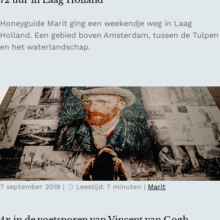
72 uur in Laag Holland
i
n
7
Honeyguide Marit ging een weekendje weg in Laag
T
2
Holland. Een gebied boven Amsterdam, tussen de Tulpen
i
u
en het waterlandschap.
l
u
b
r
u
i
r
n
g
L
a
a
g
H
o
l
7 september 2019
|
Leestijd: 7 minuten
|
Marit
l
a
n