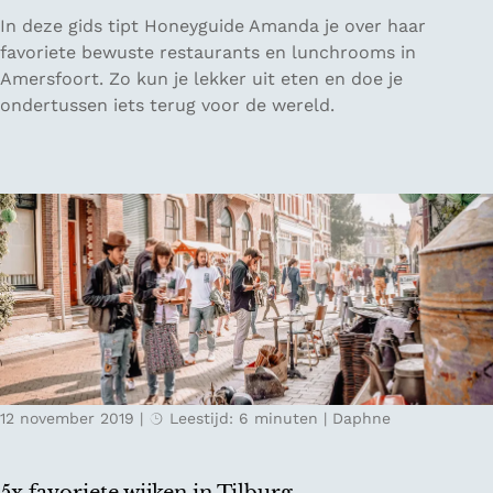
n
r
4
In deze gids tipt Honeyguide Amanda je over haar
h
u
x
favoriete bewuste restaurants en lunchrooms in
o
g
b
Amersfoort. Zo kun je lekker uit eten en doe je
t
e
ondertussen iets terug voor de wereld.
e
w
l
u
s
s
i
t
n
e
N
r
e
e
d
s
e
t
r
a
l
u
a
12 november 2019
|
Leestijd: 6 minuten
|
Daphne
r
n
a
d
n