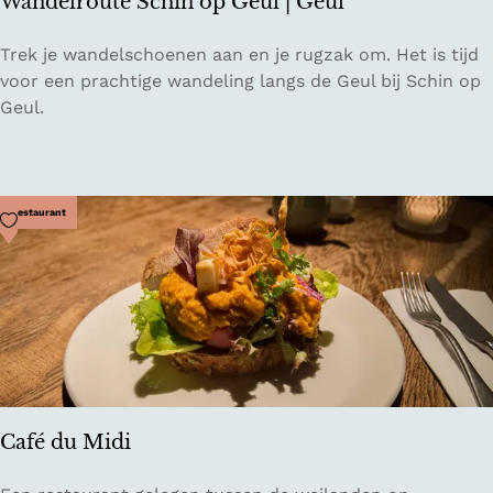
Wandelroute Schin op Geul | Geul
W
Trek je wandelschoenen aan en je rugzak om. Het is tijd
a
voor een prachtige wandeling langs de Geul bij Schin op
n
Geul.
d
e
l
r
Voeg toe als favoriet
Restaurant
o
u
t
e
S
c
h
i
Café du Midi
n
o