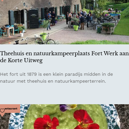
t
P
r
o
j
e
c
t
Theehuis en natuurkampeerplaats Fort Werk aan
de Korte Uitweg
T
Het fort uit 1879 is een klein paradijs midden in de
h
natuur met theehuis en natuurkampeerterrein.
e
e
h
u
Voeg toe als favoriet
Restaurant
i
s