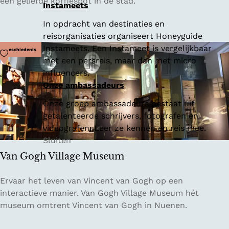
ff
een geliefde koffiespot in de stad.
Instameets
m
i
In opdracht van destinaties en
e
reisorganisaties organiseert Honeyguide
b
Instameets. Een Instameet is vergelijkbaar
r
Voeg toe als favoriet
Geschiedenis
met een persreis, maar dan met micro
a
influencers.
n
Onze ambassadeurs
d
e
Onze groep ambassadeurs bestaat uit
r
getalenteerde schrijvers, fotografen en
i
videografen. Leer ze kennen en reis mee.
j
Sluiten
L
Van Gogh Village Museum
i
t
V
Ervaar het leven van Vincent van Gogh op een
t
a
interactieve manier. Van Gogh Village Museum hét
l
n
museum omtrent Vincent van Gogh in Nuenen.
e
G
R