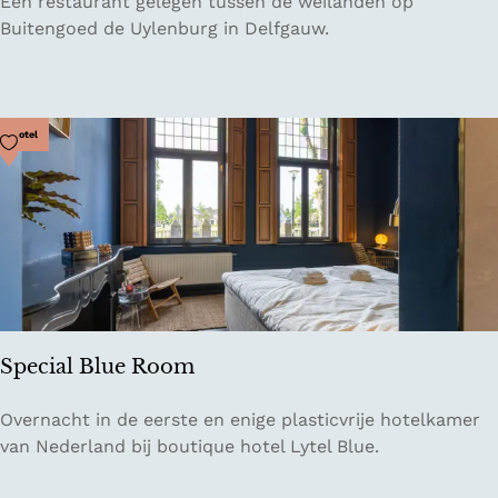
C
Een restaurant gelegen tussen de weilanden op
p
a
Buitengoed de Uylenburg in Delfgauw.
G
f
e
é
u
d
l
u
Voeg toe als favoriet
Hotel
|
M
G
i
e
d
u
i
l
Special Blue Room
S
Overnacht in de eerste en enige plasticvrije hotelkamer
p
van Nederland bij boutique hotel Lytel Blue.
e