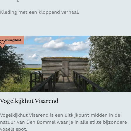
e
e
e
U
C
Kleding met een kloppend verhaal.
k
i
o
e
t
n
r
w
c
h
e
e
Voeg toe als favoriet
Natuurgebied
o
g
p
f
t
s
t
o
r
e
N
Vogelkijkhut Visarend
a
t
V
Vogelkijkhut Visarend is een uitkijkpunt midden in de
u
o
natuur van Den Bommel waar je in alle stilte bijzondere
r
g
vogels spot.