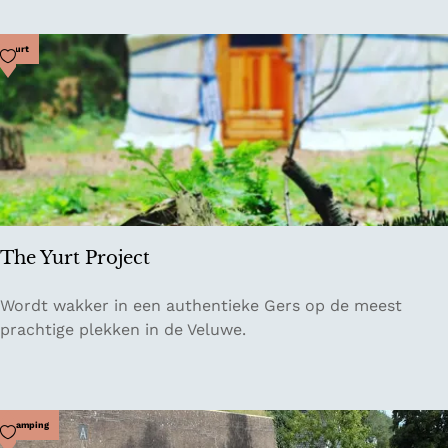
o
o
g
a
h
Voeg toe als favoriet
Yurt
s
V
t
i
e
l
r
l
y
a
g
e
M
The Yurt Project
u
s
T
Wordt wakker in een authentieke Gers op de meest
e
h
prachtige plekken in de Veluwe.
u
e
m
Y
u
r
Voeg toe als favoriet
Camping