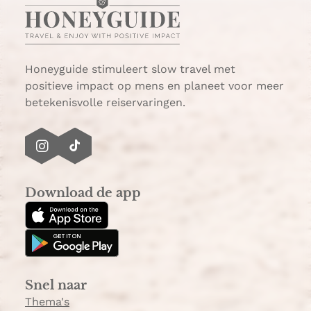
a
i
n
a
Honeyguide stimuleert slow travel met
positieve impact op mens en planeet voor meer
betekenisvolle reiservaringen.
I
T
n
i
s
k
Download de app
t
T
a
o
g
k
r
a
Snel naar
m
Thema's