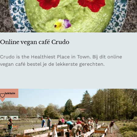
e
n
n
a
t
u
Online vegan café Crudo
u
r
O
Crudo is the Healthiest Place in Town. Bij dit online
k
n
vegan café bestel je de lekkerste gerechten.
a
l
m
i
p
n
e
e
Voeg toe als favoriet
Pluktuin
e
v
r
e
p
g
l
a
a
n
a