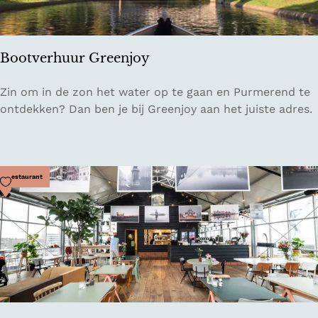
Bootverhuur Greenjoy
B
Zin om in de zon het water op te gaan en Purmerend te
o
ontdekken? Dan ben je bij Greenjoy aan het juiste adres.
o
t
v
e
Voeg toe als favoriet
Restaurant
r
h
u
u
r
G
r
e