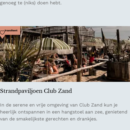
u
genoeg te (niks) doen hebt.
i
n
h
o
Voeg toe als favoriet
Strandtent
t
e
l
T
r
a
l
a
Strandpaviljoen Club Zand
l
a
S
In de serene en vrije omgeving van Club Zand kun je
t
heerlijk ontspannen in een hangstoel aan zee, genietend
r
van de smakelijkste gerechten en drankjes.
a