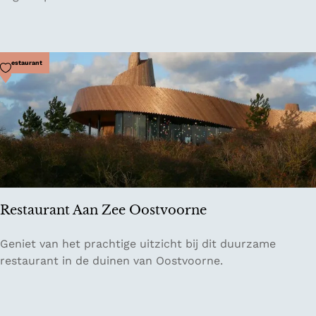
-
e
e
l
l
k
i
Voeg toe als favoriet
Restaurant
j
k
h
u
t
V
i
s
Restaurant Aan Zee Oostvoorne
a
r
R
Geniet van het prachtige uitzicht bij dit duurzame
e
e
restaurant in de duinen van Oostvoorne.
n
s
d
t
a