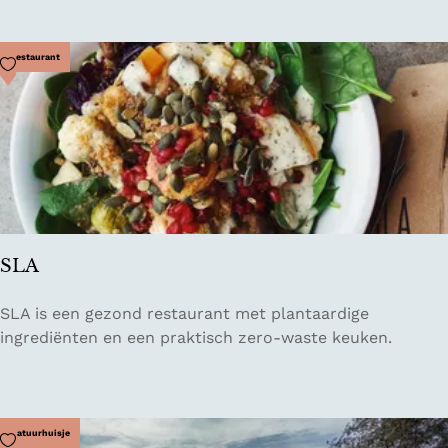
n
d
p
Voeg toe als favoriet
Restaurant
a
v
i
l
j
o
e
n
SLA
C
l
S
SLA is een gezond restaurant met plantaardige
u
L
ingrediënten en een praktisch zero-waste keuken.
b
A
Z
a
n
Voeg toe als favoriet
Natuurhuisje
d