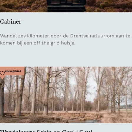
o
s
b
Cabiner
e
s
C
Wandel zes kilometer door de Drentse natuur om aan te
a
komen bij een off the grid huisje.
b
i
n
e
Voeg toe als favoriet
Natuurgebied
r