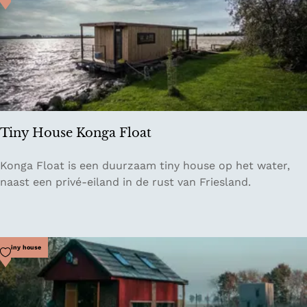
Tiny House Konga Float
T
Konga Float is een duurzaam tiny house op het water,
i
naast een privé-eiland in de rust van Friesland.
n
y
H
o
Voeg toe als favoriet
Tiny house
u
s
e