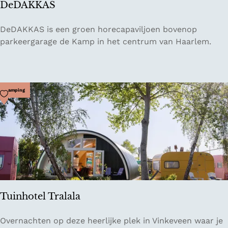
DeDAKKAS
e
n
D
DeDAKKAS is een groen horecapaviljoen bovenop
j
e
parkeergarage de Kamp in het centrum van Haarlem.
o
D
y
A
K
K
Voeg toe als favoriet
Camping
A
S
Tuinhotel Tralala
T
Overnachten op deze heerlijke plek in Vinkeveen waar je