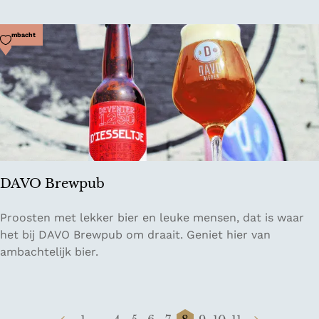
c
i
a
Voeg toe als favoriet
Ambacht
l
B
l
u
e
R
o
o
DAVO Brewpub
m
D
Proosten met lekker bier en leuke mensen, dat is waar
A
het bij DAVO Brewpub om draait. Geniet hier van
V
ambachtelijk bier.
O
B
r