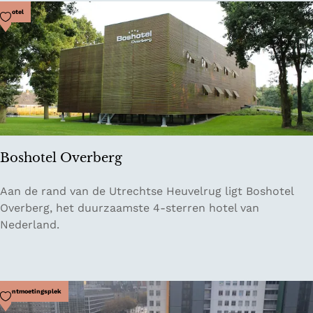
u
Voeg toe als favoriet
Hotel
r
a
n
t
A
a
n
Z
Boshotel Overberg
e
e
B
Aan de rand van de Utrechtse Heuvelrug ligt Boshotel
O
o
Overberg, het duurzaamste 4-sterren hotel van
o
s
Nederland.
s
h
t
o
v
t
o
e
Voeg toe als favoriet
Ontmoetingsplek
o
l