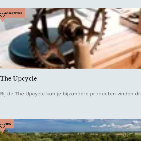
u
r
Voeg toe als favoriet
Conceptstore
e
B
a
r
The Upcycle
T
Bij de The Upcycle kun je bijzondere producten vinden d
h
e
U
p
Voeg toe als favoriet
Hotel
c
y