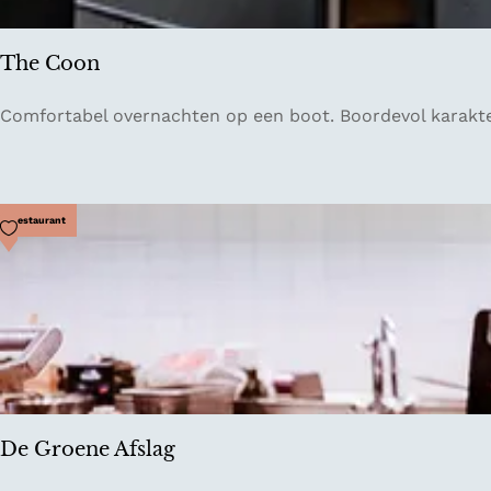
W
e
The Coon
s
t
T
Comfortabel overnachten op een boot. Boordevol karakte
d
h
u
e
i
C
n
o
Voeg toe als favoriet
Restaurant
o
n
De Groene Afslag