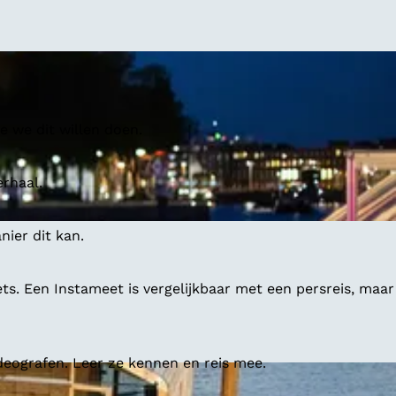
 we dit willen doen.
erhaal.
ier dit kan.
ts. Een Instameet is vergelijkbaar met een persreis, maar
deografen. Leer ze kennen en reis mee.