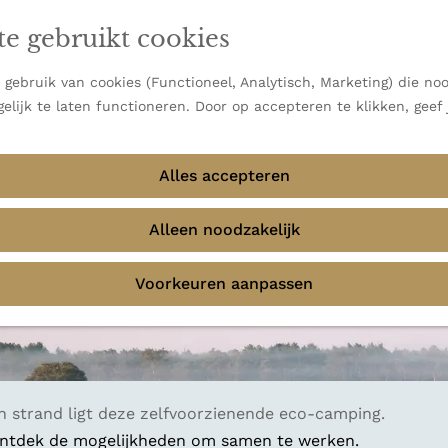
j huis en over de grens
en vooral bekend om zijn indrukwekkende Alpen, maar ook
te gebruikt cookies
 uitzichten.
emmingen
gen parels verzameld. Unieke plekken waar je bij
gebruik van cookies (Functioneel, Analytisch, Marketing) die noo
w reis en ga op ontdekkingstocht!
elijk te laten functioneren. Door op accepteren te klikken, geef
Alles accepteren
Alleen noodzakelijk
Voorkeuren aanpassen
en strand ligt deze zelfvoorzienende eco-camping.
 ontdek de mogelijkheden om samen te werken.