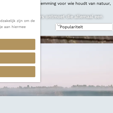
 een veelzijdige bestemming voor wie houdt van natuur,
zondere ondernemers ontmoet die allemaal een
dzakelijk zijn om de
 je aan hiermee