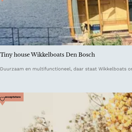
m
a
a
n
t
d
i
c
E
T
E
Tiny house Wikkelboats Den Bosch
N
T
Duurzaam en multifunctioneel, daar staat Wikkelboats om
i
n
y
h
Voeg toe als favoriet
Conceptstore
o
u
s
e