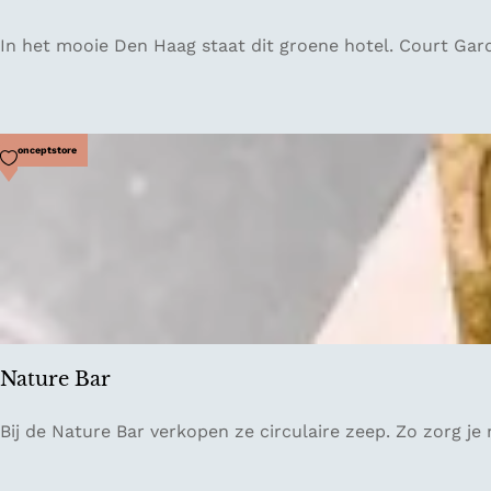
C
In het mooie Den Haag staat dit groene hotel. Court Gar
o
u
r
t
Voeg toe als favoriet
Conceptstore
G
a
r
d
e
n
H
o
Nature Bar
t
e
N
Bij de Nature Bar verkopen ze circulaire zeep. Zo zorg je
l
a
t