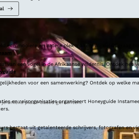
al
ld een mooiere en betere plek maken. Wij delen graag hoe
 naam
al van een vogel in de Afrikaanse wildernis. Ontdek het v
yguide
gelijkheden voor een samenwerking? Ontdek op welke man
aties en reisorganisaties organiseert Honeyguide Instamee
et je unieke plant-based gerechten.
ers.
s bestaat uit getalenteerde schrijvers, fotografen en vi