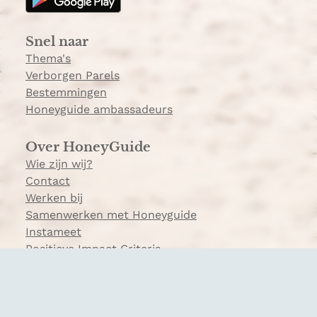
r
a
Snel naar
m
Thema's
Verborgen Parels
Bestemmingen
Honeyguide ambassadeurs
Over HoneyGuide
Wie zijn wij?
Contact
Werken bij
Samenwerken met Honeyguide
Instameet
Positieve Impact Criteria
Veelgestelde vragen