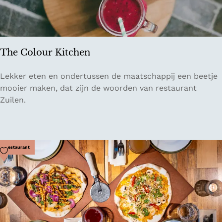
C
a
f
é
The Colour Kitchen
T
Lekker eten en ondertussen de maatschappij een beetje
h
mooier maken, dat zijn de woorden van restaurant
e
Zuilen.
C
o
l
o
Voeg toe als favoriet
Restaurant
u
r
K
i
t
c