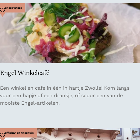
i
s
Voeg toe als favoriet
Conceptstore
e
Z
o
r
g
b
o
e
Engel Winkelcafé
r
d
E
Een winkel en café in één in hartje Zwolle! Kom langs
e
n
voor een hapje of een drankje, of scoor een van de
r
g
mooiste Engel-artikelen.
i
e
j
l
C
W
a
i
Voeg toe als favoriet
Koffiebar en theehuis
m