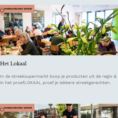
l
k
N
Voeg toe als favoriet
Streekproducten winkel
i
i
t
m
m
a
Het Lokaal
H
In de streeksupermarkt koop je producten uit de regio &
e
in het proefLOKAAL proef je lekkere streekgerechten.
t
L
o
k
Voeg toe als favoriet
Streekproducten winkel
a