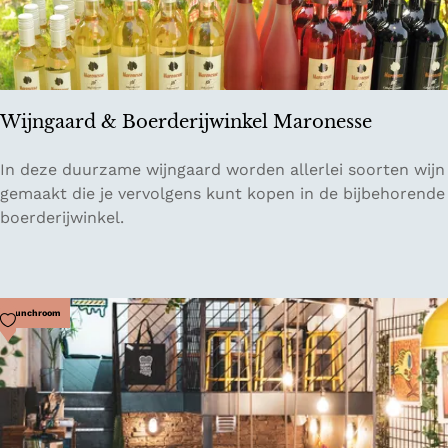
Wijngaard & Boerderijwinkel Maronesse
W
In deze duurzame wijngaard worden allerlei soorten wijn
i
gemaakt die je vervolgens kunt kopen in de bijbehorende
j
boerderijwinkel.
n
g
a
a
Voeg toe als favoriet
Lunchroom
r
d
&
B
o