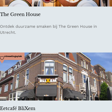
h
e
The Green House
n
T
Ontdek duurzame smaken bij The Green House in
h
Utrecht.
e
G
r
e
Voeg toe als favoriet
Ontmoetingsplek
e
n
H
o
u
s
e
Eetcafé BliXem