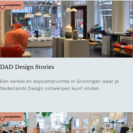
f
Voeg toe als favoriet
Conceptstore
f
e
e
h
o
u
s
e
DAD Design Stories
&
D
D
Een winkel en expositieruimte in Groningen waar je
i
A
Nederlands Design ontwerpen kunt vinden.
n
D
n
D
e
e
r
s
Voeg toe als favoriet
Conceptstore
b
i
a
g