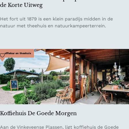
de Korte Uitweg
T
Het fort uit 1879 is een klein paradijs midden in de
h
natuur met theehuis en natuurkampeerterrein.
e
e
h
u
Voeg toe als favoriet
Koffiebar en theehuis
i
s
e
n
n
a
t
u
Koffiehuis De Goede Morgen
u
r
K
Aan de Vinkeveense Plassen, ligt koffiehuis de Goede