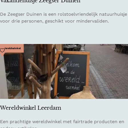
Vakantiehuisje Zeegser Duinen
T
s
o
s
V
De Zeegser Duinen is een rolstoelvriendelijk natuurhuisje
s
e
a
voor drie personen, geschikt voor mindervaliden.
t
k
i
a
D
n
e
t
Voeg toe als favoriet
Wereldwinkel
v
i
e
e
n
h
t
u
e
i
r
s
j
e
Wereldwinkel Leerdam
Z
e
W
Een prachtige wereldwinkel met fairtrade producten en
e