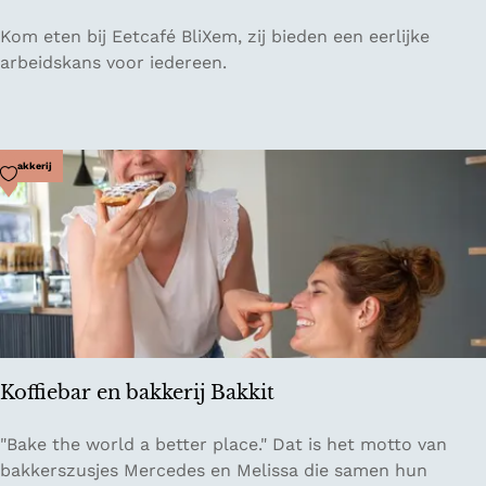
E
Kom eten bij Eetcafé BliXem, zij bieden een eerlijke
e
arbeidskans voor iedereen.
t
c
a
f
Voeg toe als favoriet
Bakkerij
é
B
l
i
X
e
m
Koffiebar en bakkerij Bakkit
K
"Bake the world a better place." Dat is het motto van
o
bakkerszusjes Mercedes en Melissa die samen hun