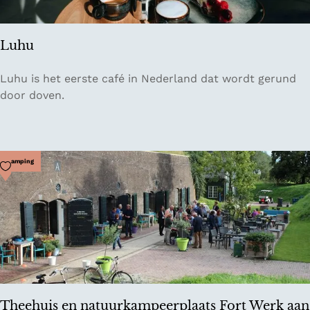
g
i
t
Luhu
a
l
L
Luhu is het eerste café in Nederland dat wordt gerund
i
u
door doven.
a
h
n
u
Voeg toe als favoriet
Camping
Theehuis en natuurkampeerplaats Fort Werk aan