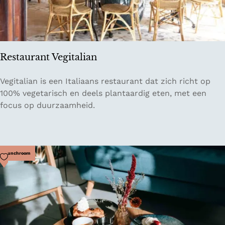
o
n
t
j
e
Restaurant Vegitalian
s
R
Vegitalian is een Italiaans restaurant dat zich richt op
e
100% vegetarisch en deels plantaardig eten, met een
s
focus op duurzaamheid.
t
a
u
r
Voeg toe als favoriet
Lunchroom
a
n
t
V
e