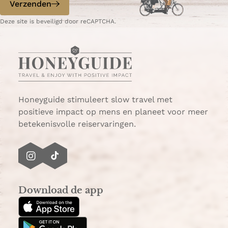
Verzenden
a
e
g
p
Deze site is beveiligd door reCAPTCHA.
i
a
n
g
a
i
n
a
Honeyguide stimuleert slow travel met
positieve impact op mens en planeet voor meer
betekenisvolle reiservaringen.
I
T
n
i
s
k
Download de app
t
T
a
o
g
k