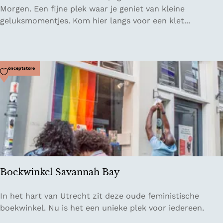
k
o
Morgen. Een fijne plek waar je geniet van kleine
a
ff
geluksmomentjes. Kom hier langs voor een klet...
m
i
p
e
e
h
e
u
Voeg toe als favoriet
Conceptstore
r
i
p
s
l
D
a
e
a
G
t
o
s
e
F
d
o
Boekwinkel Savannah Bay
e
r
M
t
B
In het hart van Utrecht zit deze oude feministische
o
W
o
boekwinkel. Nu is het een unieke plek voor iedereen.
r
e
e