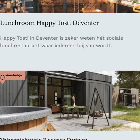
e
r
d
Lunchroom Happy Tosti Deventer
e
r
L
Happy Tosti in Deventer is zeker weten hét sociale
i
u
lunchrestaurant waar iedereen blij van wordt.
j
n
w
c
i
h
n
r
Voeg toe als favoriet
Natuurhuisje
k
o
e
o
l
m
M
H
a
a
r
p
o
p
n
y
e