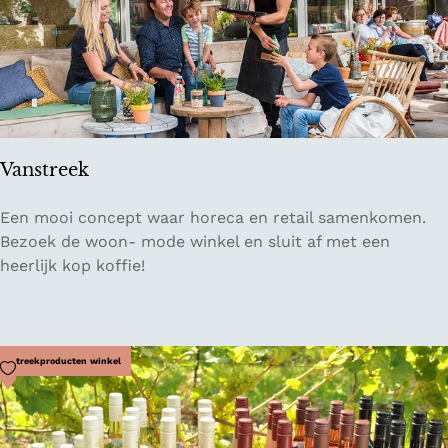
a
l
Vanstreek
V
Een mooi concept waar horeca en retail samenkomen.
a
Bezoek de woon- mode winkel en sluit af met een
n
heerlijk kop koffie!
s
t
r
e
Voeg toe als favoriet
Streekproducten winkel
e
k