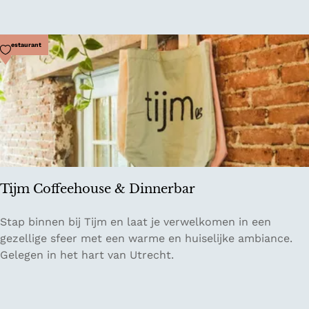
g
r
k
e
k
w
n
a
i
Voeg toe als favoriet
Restaurant
a
n
n
k
d
e
e
l
K
S
o
a
r
v
t
a
e
Tijm Coffeehouse & Dinnerbar
n
U
n
i
T
Stap binnen bij Tijm en laat je verwelkomen in een
a
t
i
gezellige sfeer met een warme en huiselijke ambiance.
h
w
j
Gelegen in het hart van Utrecht.
B
e
m
a
g
C
y
o