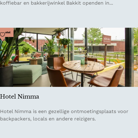
ff
koffiebar en bakkerijwinkel Bakkit openden in...
i
e
b
a
Voeg toe als favoriet
Hotel
r
e
n
b
a
k
k
e
Hotel Nimma
r
i
H
Hotel Nimma is een gezellige ontmoetingsplaats voor
j
o
backpackers, locals en andere reizigers.
B
t
a
e
k