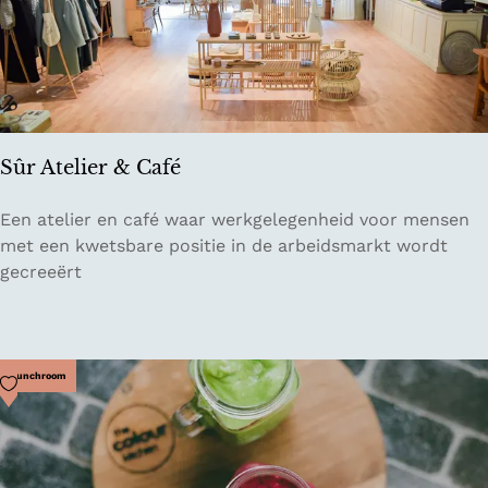
r
n
S
t
o
r
i
Sûr Atelier & Café
e
s
S
Een atelier en café waar werkgelegenheid voor mensen
û
met een kwetsbare positie in de arbeidsmarkt wordt
r
gecreeërt
A
t
e
l
Voeg toe als favoriet
Lunchroom
i
e
r
&