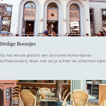
n
p
k
i
e
n
l
g
c
a
f
é
Heilige Boontjes
H
Op het eerste gezicht een doorsnee Rotterdamse
e
koffiebranderij. Maar niet als je achter de schermen kijkt!
i
l
i
g
Voeg toe als favoriet
Restaurant
e
B
o