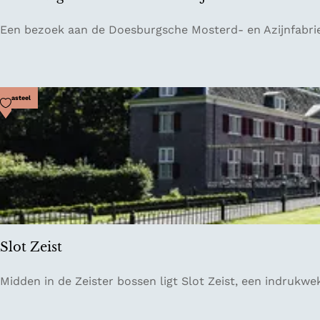
i
n
D
Een bezoek aan de Doesburgsche Mosterd- en Azijnfabrie
u
o
s
e
s
b
Voeg toe als favoriet
Kasteel
u
r
g
s
c
h
e
M
Slot Zeist
o
s
S
Midden in de Zeister bossen ligt Slot Zeist, een indrukwek
t
l
e
o