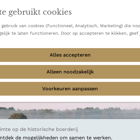
j huis en over de grens
en vooral bekend om zijn indrukwekkende Alpen, maar ook
te gebruikt cookies
 uitzichten.
emmingen
gen parels verzameld. Unieke plekken waar je bij
gebruik van cookies (Functioneel, Analytisch, Marketing) die noo
w reis en ga op ontdekkingstocht!
elijk te laten functioneren. Door op accepteren te klikken, geef
Alles accepteren
Alleen noodzakelijk
Voorkeuren aanpassen
imte op de historische boerderij
 ontdek de mogelijkheden om samen te werken.