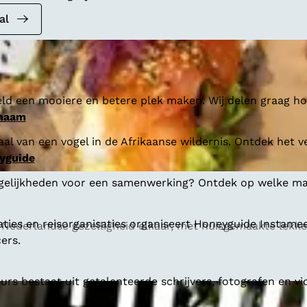
al
ld een mooiere en betere plek maken. Wij delen graag hoe
 naam
al van een vogel in de Afrikaanse wildernis. Ontdek het v
yguide
gelijkheden voor een samenwerking? Ontdek op welke man
aties en reisorganisaties organiseert Honeyguide Instamee
Nederlandse gezelligheid elkaar, met huisgemaakte lekker
ers.
s bestaat uit getalenteerde schrijvers, fotografen en vi