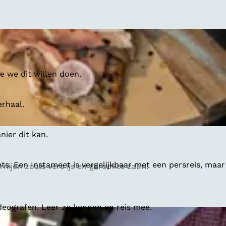
 we dit willen doen.
erhaal.
ier dit kan.
ts. Een Instameet is vergelijkbaar met een persreis, maar
nijen zoals vers ijs en gerookte zalm.
deografen. Leer ze kennen en reis mee.