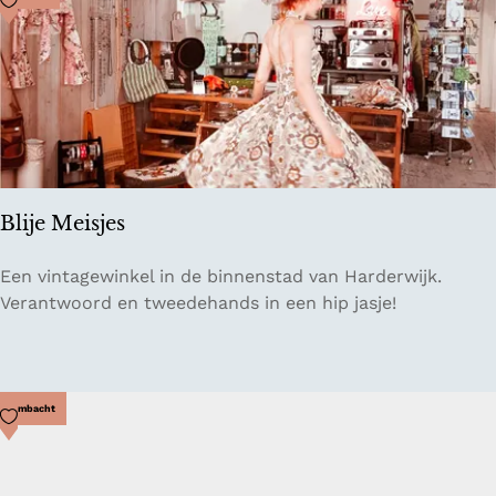
e
S
n
c
b
h
e
o
a
k
c
l
h
a
c
n
l
Blije Meisjes
d
u
b
B
Een vintagewinkel in de binnenstad van Harderwijk.
l
Verantwoord en tweedehands in een hip jasje!
i
j
e
M
Voeg toe als favoriet
Ambacht
e
i
s