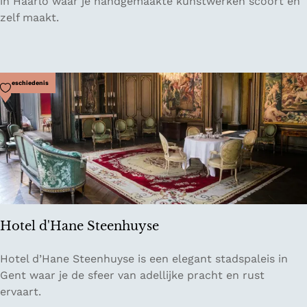
e
in Haarlo waar je handgemaakte kunstwerken scoort en
m
r
zelf maakt.
a
m
i
e
Voeg toe als favoriet
Geschiedenis
k
A
t
e
l
i
e
r
Hotel d'Hane Steenhuyse
C
a
H
Hotel d’Hane Steenhuyse is een elegant stadspaleis in
r
o
Gent waar je de sfeer van adellijke pracht en rust
i
t
ervaart.
n