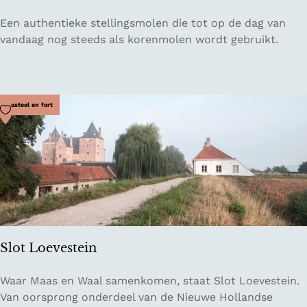
e
M
Een authentieke stellingsmolen die tot op de dag van
n
o
vandaag nog steeds als korenmolen wordt gebruikt.
n
l
e
e
n
d
Voeg toe als favoriet
Kasteel en fort
e
H
o
o
p
Slot Loevestein
S
Waar Maas en Waal samenkomen, staat Slot Loevestein.
l
Van oorsprong onderdeel van de Nieuwe Hollandse