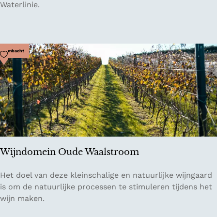
o
Waterlinie.
t
L
o
e
Voeg toe als favoriet
Ambacht
v
e
s
t
e
i
n
Wijndomein Oude Waalstroom
W
Het doel van deze kleinschalige en natuurlijke wijngaard
i
is om de natuurlijke processen te stimuleren tijdens het
j
wijn maken.
n