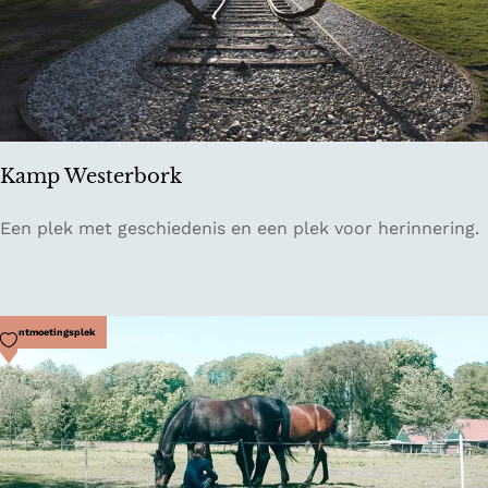
g
m
u
s
e
u
m
Kamp Westerbork
K
Een plek met geschiedenis en een plek voor herinnering.
a
m
p
W
Voeg toe als favoriet
Ontmoetingsplek
e
s
t
e
r