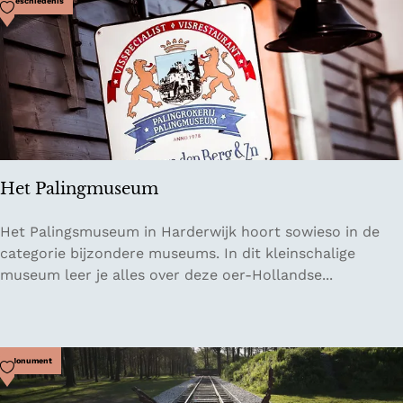
l
Voeg toe als favoriet
Geschiedenis
o
o
p
b
o
s
Het Palingmuseum
H
Het Palingsmuseum in Harderwijk hoort sowieso in de
e
categorie bijzondere museums. In dit kleinschalige
t
museum leer je alles over deze oer-Hollandse...
P
a
l
i
Voeg toe als favoriet
Monument
n