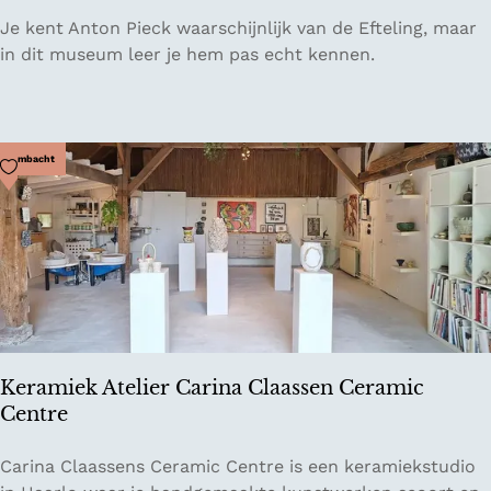
H
Je kent Anton Pieck waarschijnlijk van de Efteling, maar
e
in dit museum leer je hem pas echt kennen.
t
A
n
t
Voeg toe als favoriet
Ambacht
o
n
P
i
e
c
k
M
Keramiek Atelier Carina Claassen Ceramic
u
Centre
s
e
K
Carina Claassens Ceramic Centre is een keramiekstudio
u