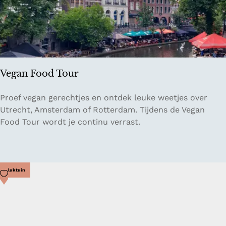
s
s
e
m
Vegan Food Tour
V
Proef vegan gerechtjes en ontdek leuke weetjes over
e
Utrecht, Amsterdam of Rotterdam. Tijdens de Vegan
g
Food Tour wordt je continu verrast.
a
n
F
o
Voeg toe als favoriet
Pluktuin
o
d
T
o