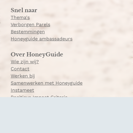
a
Snel naar
m
Thema's
Verborgen Parels
Bestemmingen
Honeyguide ambassadeurs
Over HoneyGuide
Wie zijn wij?
Contact
Werken bij
Samenwerken met Honeyguide
Instameet
Positieve Impact Criteria
Veelgestelde vragen
© 2026 Honeyguide
Disclaimer
|
Privacy- en Cookiebeleid
|