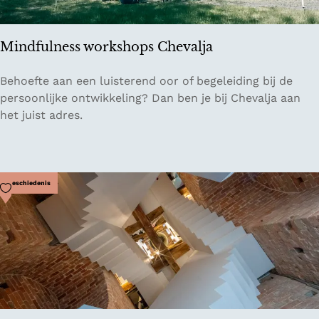
b
o
r
Mindfulness workshops Chevalja
k
M
Behoefte aan een luisterend oor of begeleiding bij de
i
persoonlijke ontwikkeling? Dan ben je bij Chevalja aan
n
het juist adres.
d
f
u
l
Voeg toe als favoriet
Geschiedenis
n
e
s
s
w
o
r