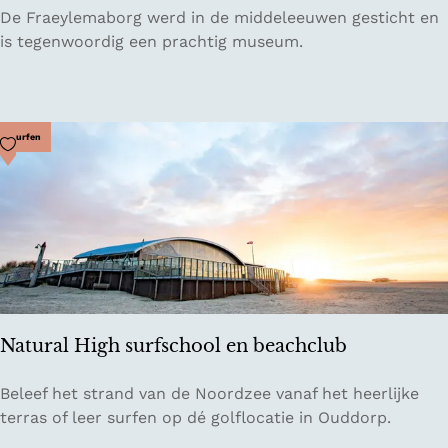
d
L
De Fraeylemaborg werd in de middeleeuwen gesticht en
e
a
is tegenwoordig een prachtig museum.
n
d
g
o
Voeg toe als favoriet
Surfen
e
d
F
r
a
e
y
l
Natural High surfschool en beachclub
e
m
N
Beleef het strand van de Noordzee vanaf het heerlijke
a
a
terras of leer surfen op dé golflocatie in Ouddorp.
b
t