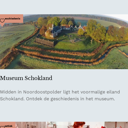
o
u
r
r
g
a
Voeg toe als favoriet
Geschiedenis
l
H
i
g
h
s
u
r
Museum Schokland
f
s
M
Midden in Noordoostpolder ligt het voormalige eiland
c
u
Schokland. Ontdek de geschiedenis in het museum.
h
s
o
e
o
u
l
m
Voeg toe als favoriet
Boetiek