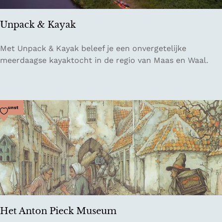
l
o
Unpack & Kayak
n
j
U
Met Unpack & Kayak beleef je een onvergetelijke
e
n
meerdaagse kayaktocht in de regio van Maas en Waal.
s
p
a
c
k
Voeg toe als favoriet
Kunst
&
K
a
y
a
k
Het Anton Pieck Museum