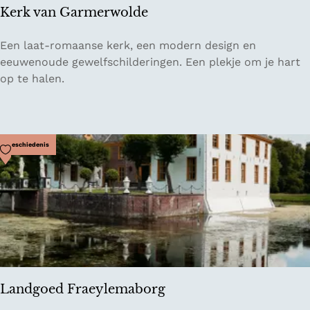
k
Kerk van Garmerwolde
s
h
K
Een laat-romaanse kerk, een modern design en
o
e
eeuwenoude gewelfschilderingen. Een plekje om je hart
p
r
op te halen.
s
k
C
v
h
a
e
n
Voeg toe als favoriet
Geschiedenis
v
G
a
a
l
r
j
m
a
e
r
w
o
Landgoed Fraeylemaborg
l