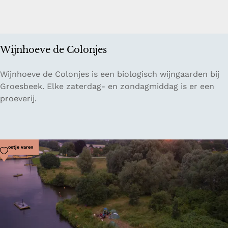
u
r
Wijnhoeve de Colonjes
W
Wijnhoeve de Colonjes is een biologisch wijngaarden bij
i
Groesbeek. Elke zaterdag- en zondagmiddag is er een
j
proeverij.
n
h
o
e
Voeg toe als favoriet
Bootje varen
v
e
d
e
C
o