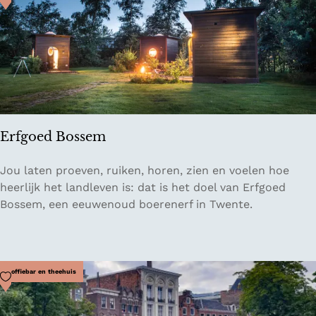
P
m
a
l
t
h
e
H
u
Erfgoed Bossem
i
s
E
Jou laten proeven, ruiken, horen, zien en voelen hoe
r
heerlijk het landleven is: dat is het doel van Erfgoed
f
Bossem, een eeuwenoud boerenerf in Twente.
g
o
e
d
Voeg toe als favoriet
Koffiebar en theehuis
B
o