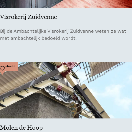
w
L
Visrokerij Zuidvenne
o
k
V
Bij de Ambachtelijke Visrokerij Zuidvenne weten ze wat
a
i
met ambachtelijk bedoeld wordt.
a
s
l
r
o
k
Voeg toe als favoriet
Ambacht
e
r
i
j
Z
u
i
d
Molen de Hoop
v