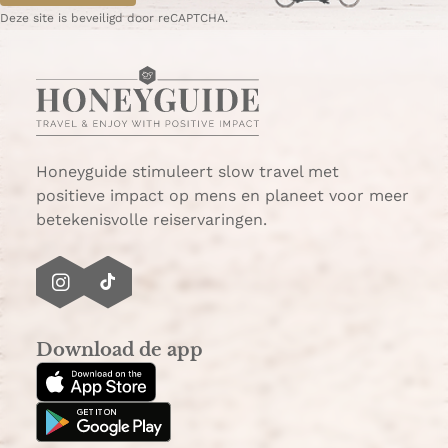
t
g
p
Deze site is beveiligd door reCAPTCHA.
r
i
a
e
n
g
a
i
n
a
Honeyguide stimuleert slow travel met
positieve impact op mens en planeet voor meer
betekenisvolle reiservaringen.
I
T
n
i
s
k
Download de app
t
T
a
o
g
k
r