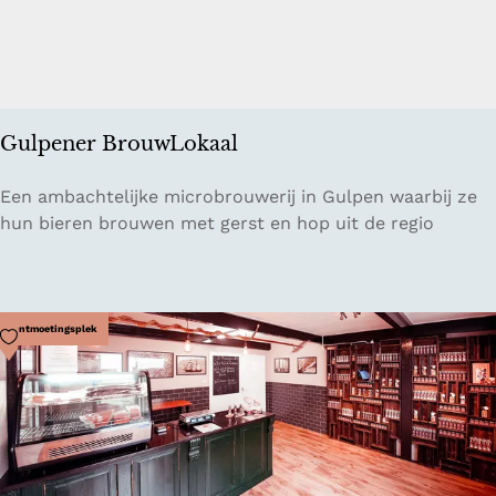
j
e
s
Gulpener BrouwLokaal
G
Een ambachtelijke microbrouwerij in Gulpen waarbij ze
u
hun bieren brouwen met gerst en hop uit de regio
l
p
e
n
Voeg toe als favoriet
Ontmoetingsplek
e
r
B
r
o
u