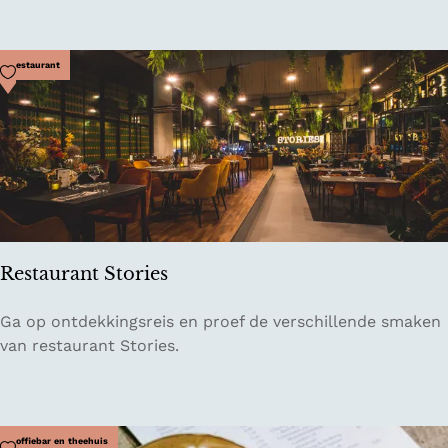
l
M
a
Voeg toe als favoriet
Restaurant
r
i
ë
n
h
a
g
e
Restaurant Stories
R
Ga op ontdekkingsreis en proef de verschillende smaken
e
van restaurant Stories.
s
t
a
u
Voeg toe als favoriet
Koffiebar en theehuis