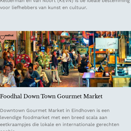
C
Kelderman en van Noort (KEVN) is de ideale bestemming
r
u
voor liefhebbers van kunst en cultuur.
a
l
g
t
e
u
u
Voeg toe als favoriet
Foodhal
r
c
e
n
t
r
u
m
Foodhal Down Town Gourmet Market
K
e
F
Downtown Gourmet Market in Eindhoven is een
l
o
levendige foodmarket met een breed scala aan
d
o
eetkraampjes die lokale en internationale gerechten
e