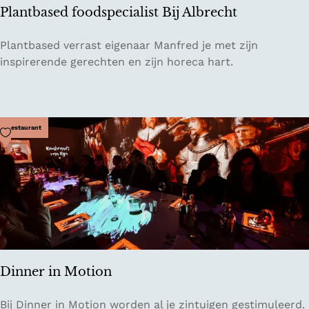
s
Plantbased foodspecialist Bij Albrecht
e
P
Plantbased verrast eigenaar Manfred je met zijn
l
inspirerende gerechten en zijn horeca hart.
a
n
t
b
Voeg toe als favoriet
Restaurant
a
s
e
d
f
o
o
d
Dinner in Motion
s
p
D
Bij Dinner in Motion worden al je zintuigen gestimuleerd.