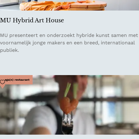
k
k
e
MU Hybrid Art House
r
i
M
MU presenteert en onderzoekt hybride kunst samen met
j
U
voornamelijk jonge makers en een breed, internationaal
D
H
publiek.
o
y
d
b
o
r
i
Voeg toe als favoriet
Vega(n) restaurant
d
A
r
t
H
o
u