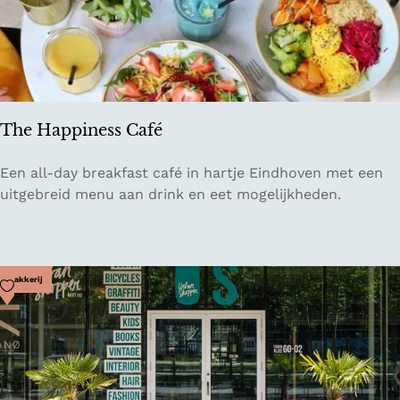
i
g
h
t
The Happiness Café
T
Een all-day breakfast café in hartje Eindhoven met een
h
uitgebreid menu aan drink en eet mogelijkheden.
e
H
a
p
Voeg toe als favoriet
Bakkerij
p
i
n
e
s