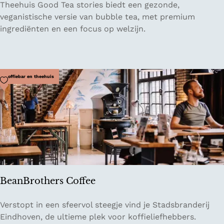
T
Theehuis Good Tea stories biedt een gezonde,
h
veganistische versie van bubble tea, met premium
e
ingrediënten en een focus op welzijn.
e
h
u
i
Voeg toe als favoriet
Koffiebar en theehuis
s
G
o
o
d
T
e
a
BeanBrothers Coffee
s
t
B
Verstopt in een sfeervol steegje vind je Stadsbranderij
o
e
Eindhoven, de ultieme plek voor koffieliefhebbers.
r