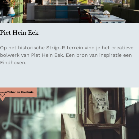
e
H
u
i
Piet Hein Eek
s
k
P
Op het historische Strijp-R terrein vind je het creatieve
a
i
bolwerk van Piet Hein Eek. Een bron van inspiratie een
m
e
Eindhoven.
e
t
r
H
e
i
Voeg toe als favoriet
Koffiebar en theehuis
n
E
e
k