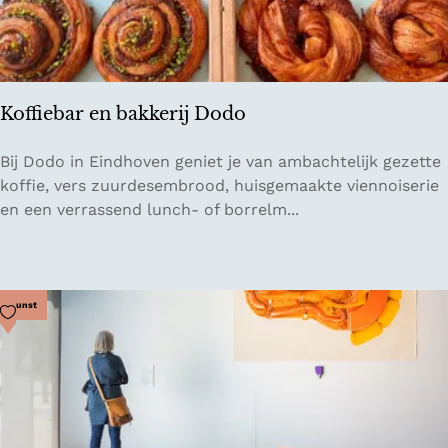
o
t
e
l
E
Koffiebar en bakkerij Dodo
i
n
K
Bij Dodo in Eindhoven geniet je van ambachtelijk gezette
d
o
koffie, vers zuurdesembrood, huisgemaakte viennoiserie
h
ff
en een verrassend lunch- of borrelm...
o
i
v
e
e
b
n
a
Voeg toe als favoriet
Kunst
r
e
n
b
a