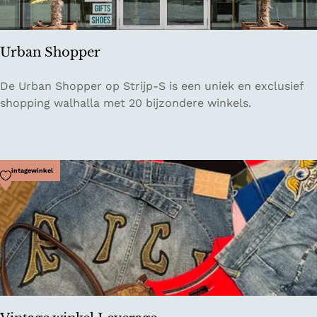
s
C
a
Urban Shopper
f
é
U
De Urban Shopper op Strijp-S is een uniek en exclusief
r
shopping walhalla met 20 bijzondere winkels.
b
a
n
S
Voeg toe als favoriet
Vintagewinkel
h
o
p
p
e
r