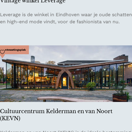
Vintage winkel Leverage
V
Leverage is de winkel in Eindhoven waar je oude schatten
i
en high-end mode vindt, voor de fashionista van nu.
n
t
a
g
Voeg toe als favoriet
Ontmoetingsplek
e
w
i
n
k
e
l
L
Cultuurcentrum Kelderman en van Noort
e
(KEVN)
v
e