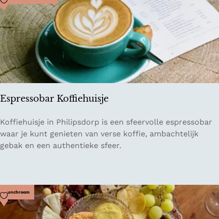
r
a
n
t
S
t
o
r
Espressobar Koffiehuisje
i
e
E
Koffiehuisje in Philipsdorp is een sfeervolle espressobar
s
s
waar je kunt genieten van verse koffie, ambachtelijk
p
gebak en een authentieke sfeer.
r
e
s
s
Voeg toe als favoriet
Lunchroom
o
b