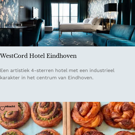
b
WestCord Hotel Eindhoven
W
Een artistiek 4-sterren hotel met een industrieel
e
karakter in het centrum van Eindhoven.
s
t
C
o
Voeg toe als favoriet
Ambacht
r
d
H