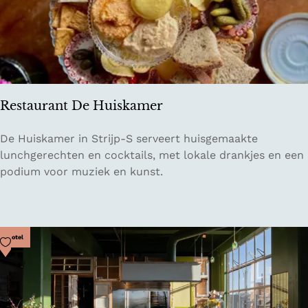
a
r
K
o
ff
i
Restaurant De Huiskamer
e
h
R
De Huiskamer in Strijp-S serveert huisgemaakte
u
e
lunchgerechten en cocktails, met lokale drankjes en een
i
s
podium voor muziek en kunst.
s
t
j
a
e
u
r
Voeg toe als favoriet
Hotel
a
n
t
D