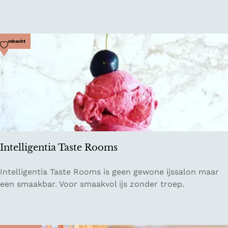
a
i
n
e
B
s
r
Voeg toe als favoriet
Ambacht
o
t
h
e
r
s
C
o
Intelligentia Taste Rooms
f
f
I
Intelligentia Taste Rooms is geen gewone ijssalon maar
e
n
een smaakbar. Voor smaakvol ijs zonder troep.
e
t
e
l