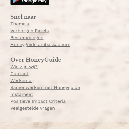
r
a
Snel naar
m
Thema's
Verborgen Parels
Bestemmingen
Honeyguide ambassadeurs
Over HoneyGuide
Wie zijn wij?
Contact
Werken bij
Samenwerken met Honeyguide
Instameet
Positieve Impact Criteria
Veelgestelde vragen