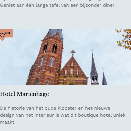
e
i
Geniet aan één lange tafel van een bijzonder diner.
c
n
i
n
a
e
l
r
Voeg toe als favoriet
Hotel
i
i
s
n
t
M
B
o
i
t
j
i
A
o
l
n
b
Hotel Mariënhage
r
e
H
De historie van het oude klooster en het nieuwe
c
o
design van het interieur is wat dit boutique hotel uniek
h
t
maakt.
t
e