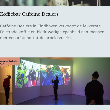
Koffiebar Caffeine Dealers
K
Caffeine Dealers in Eindhoven verkoopt de lekkerste
o
Fairtrade koffie en biedt werkgelegenheid aan mensen
ff
met een afstand tot de arbeidsmarkt.
i
e
b
a
Voeg toe als favoriet
Geschiedenis
r
C
a
f
f
e
i
n