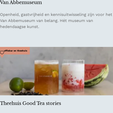
Van Abbemuseum
e
D
V
Openheid, gastvrijheid en kennisuitwisseling zijn voor het
e
a
Van Abbemuseum van belang. Hét museum van
a
n
hedendaagse kunst.
l
A
e
b
r
b
s
e
Voeg toe als favoriet
Koffiebar en theehuis
m
u
s
e
u
m
Theehuis Good Tea stories