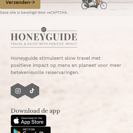
Verzenden
M
)
e
a
p
Deze site is beveiligd door reCAPTCHA.
r
a
k
g
e
i
t
n
a
Honeyguide stimuleert slow travel met
positieve impact op mens en planeet voor meer
betekenisvolle reiservaringen.
I
T
n
i
s
k
Download de app
t
T
a
o
g
k