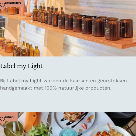
l
Voeg toe als favoriet
Conceptstore
i
g
e
n
t
i
a
T
Label my Light
a
s
L
Bij Label my Light worden de kaarsen en geurstokken
t
a
handgemaakt met 100% natuurlijke producten.
e
b
R
e
o
l
o
m
Voeg toe als favoriet
Bakkerij
m
y
s
L