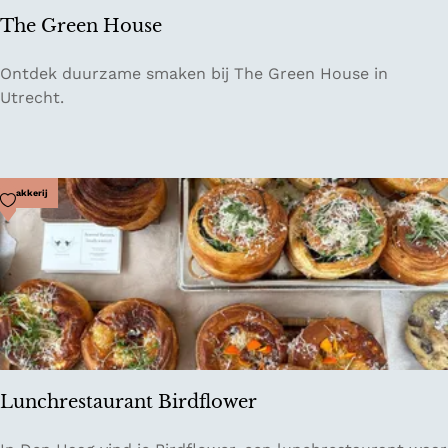
i
The Green House
T
Ontdek duurzame smaken bij The Green House in
h
Utrecht.
e
G
r
e
Voeg toe als favoriet
Bakkerij
e
n
H
o
u
s
e
Lunchrestaurant Birdflower