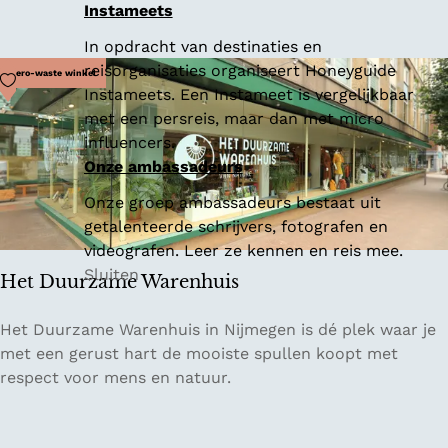
A
Instameets
s
t
In opdracht van destinaties en
e
reisorganisaties organiseert Honeyguide
Voeg toe als favoriet
Zero-waste winkel
i
Instameets. Een Instameet is vergelijkbaar
m
met een persreis, maar dan met micro
B
influencers.
a
Onze ambassadeurs
d
Onze groep ambassadeurs bestaat uit
e
getalenteerde schrijvers, fotografen en
videografen. Leer ze kennen en reis mee.
Sluiten
Het Duurzame Warenhuis
H
Het Duurzame Warenhuis in Nijmegen is dé plek waar je
e
met een gerust hart de mooiste spullen koopt met
t
respect voor mens en natuur.
D
u