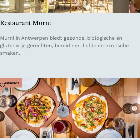
R
o
o
Restaurant Murni
m
R
Murni in Antwerpen biedt gezonde, biologische en
e
glutenvrije gerechten, bereid met liefde en exotische
s
smaken.
t
a
u
r
Voeg toe als favoriet
Restaurant
a
n
t
M
u
r
n