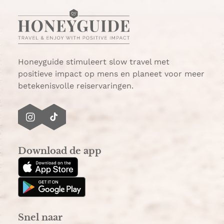
g
i
n
a
Honeyguide stimuleert slow travel met
positieve impact op mens en planeet voor meer
betekenisvolle reiservaringen.
I
T
n
i
s
k
Download de app
t
T
a
o
g
k
r
a
Snel naar
m