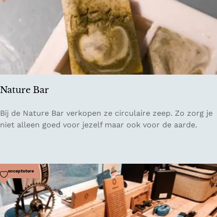
n
R
o
s
e
Nature Bar
N
Bij de Nature Bar verkopen ze circulaire zeep. Zo zorg je
a
niet alleen goed voor jezelf maar ook voor de aarde.
t
u
r
e
Voeg toe als favoriet
Conceptstore
B
a
r