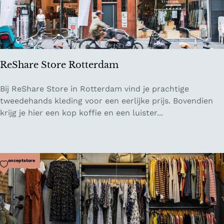
e
l
ReShare Store Rotterdam
R
Bij ReShare Store in Rotterdam vind je prachtige
e
tweedehands kleding voor een eerlijke prijs. Bovendien
S
krijg je hier een kop koffie en een luister...
h
a
r
e
Voeg toe als favoriet
Conceptstore
S
t
o
r
e