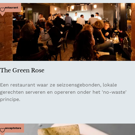
u
r
Voeg toe als favoriet
Restaurant
z
a
m
e
W
a
r
e
The Green Rose
n
h
T
Een restaurant waar ze seizoensgebonden, lokale
u
h
gerechten serveren en opereren onder het 'no-waste'
i
e
principe.
s
G
r
e
e
Voeg toe als favoriet
Conceptstore