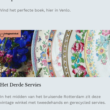
A
Vind het perfecte boek, hier in Venlo.
n
t
i
q
Voeg toe als favoriet
Vintagewinkel
u
a
r
i
a
a
t
'
Het Derde Servies
t
B
H
In het midden van het bruisende Rotterdam zit deze
o
e
vintage winkel met tweedehands en gerecycled servies.
e
t