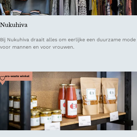
R
o
t
Nukuhiva
t
e
N
Bij Nukuhiva draait alles om eerlijke een duurzame mode
r
u
voor mannen en voor vrouwen.
d
k
a
u
m
h
i
Voeg toe als favoriet
Zero-waste winkel
v
a