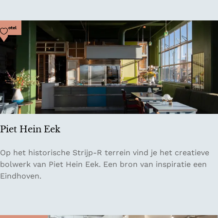
j
k
e
i
M
Voeg toe als favoriet
Hotel
n
e
d
i
e
s
r
j
k
e
l
s
e
d
i
Piet Hein Eek
n
g
P
Op het historische Strijp-R terrein vind je het creatieve
i
bolwerk van Piet Hein Eek. Een bron van inspiratie een
e
Eindhoven.
t
H
e