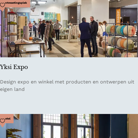
i
Voeg toe als favoriet
Ontmoetingsplek
n
E
e
k
Yksi Expo
Y
Design expo en winkel met producten en ontwerpen uit
k
eigen land
s
i
E
x
Voeg toe als favoriet
Hotel
p
o