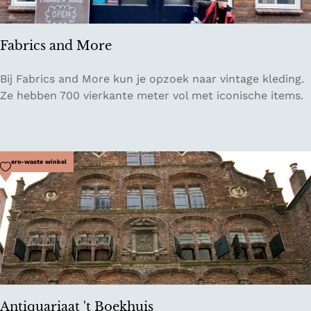
Fabrics and More
F
Bij Fabrics and More kun je opzoek naar vintage kleding.
a
Ze hebben 700 vierkante meter vol met iconische items.
b
r
i
c
Voeg toe als favoriet
Zero-waste winkel
s
a
n
d
M
o
r
e
Antiquariaat 't Boekhuis