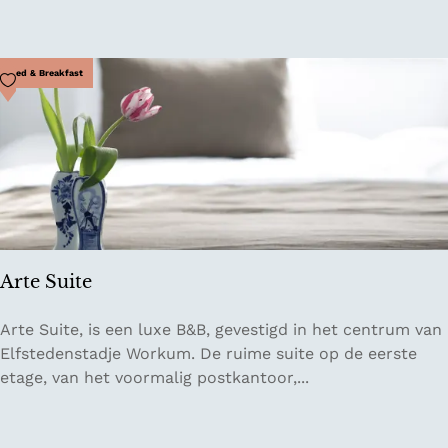
i
f
n
l
k
o
&
Voeg toe als favoriet
Bed & Breakfast
w
E
e
e
r
t
l
o
k
a
a
Arte Suite
l
P
A
Arte Suite, is een luxe B&B, gevestigd in het centrum van
r
r
Elfstedenstadje Workum. De ruime suite op de eerste
o
t
etage, van het voormalig postkantoor,...
e
e
f
S
v