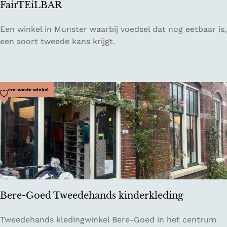
FairTEiLBAR
F
Een winkel in Munster waarbij voedsel dat nog eetbaar is,
a
een soort tweede kans krijgt.
i
r
T
E
Voeg toe als favoriet
Zero-waste winkel
i
L
B
A
R
Bere-Goed Tweedehands kinderkleding
B
Tweedehands kledingwinkel Bere-Goed in het centrum