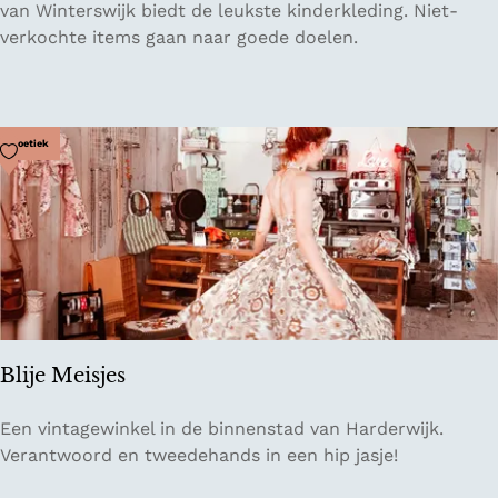
e
van Winterswijk biedt de leukste kinderkleding. Niet-
r
verkochte items gaan naar goede doelen.
e
-
G
o
Voeg toe als favoriet
Boetiek
e
d
T
w
e
e
d
e
Blije Meisjes
h
a
B
Een vintagewinkel in de binnenstad van Harderwijk.
n
l
Verantwoord en tweedehands in een hip jasje!
d
i
s