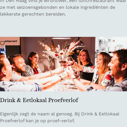
L
In Den Haag vind je Birdflower, een lunchrestaurant waar
u
ze met seizoensgebonden en lokale ingrediënten de
n
lekkerste gerechten bereiden.
c
h
r
e
Voeg toe als favoriet
Restaurant
s
t
a
u
r
a
n
t
Drink & Eetlokaal Proefverlof
B
i
D
Eigenlijk zegt de naam al genoeg. Bij Drink & Eetlokaal
r
r
Proefverlof kan je op proef-verlof.
d