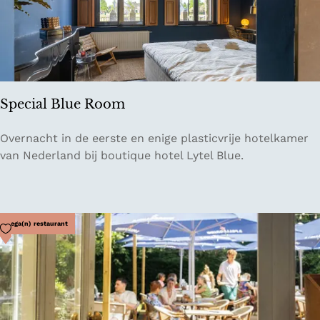
Special Blue Room
S
Overnacht in de eerste en enige plasticvrije hotelkamer
p
van Nederland bij boutique hotel Lytel Blue.
e
c
i
a
Voeg toe als favoriet
Vega(n) restaurant
l
B
l
u
e