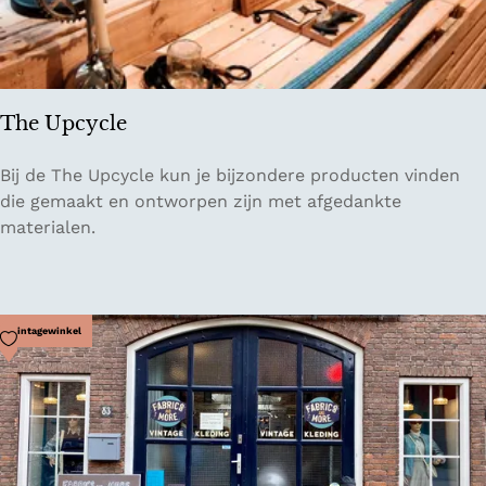
The Upcycle
T
Bij de The Upcycle kun je bijzondere producten vinden
h
die gemaakt en ontworpen zijn met afgedankte
e
materialen.
U
p
c
y
Voeg toe als favoriet
Vintagewinkel
c
l
e